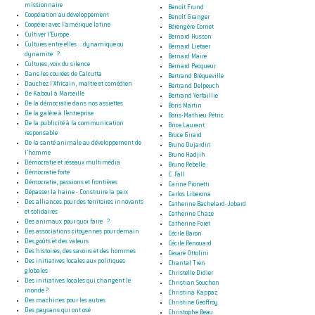
missionnaire
Benoît Frund
Coopération au développement
Benoît Granger
Coopérer avec l’amérique latine
Bérengère Cornet
Cultiver l’Europe
Bernard Husson
Cultures entre elles : dynamique ou
Bernard Lietaer
dynamite ?
Bernard Maire
Cultures, voix du silence
Bernard Pecqueur
Dans les courées de Calcutta
Bertrand Bréqueville
Dauchez l’Africain, maître et comédien
Bertrand Delpeuch
De Kaboul à Marseille
Bertrand Verfaillie
De la démocratie dans nos assiettes
Boris Martin
De la galère à l’entreprise
Boris-Mathieu Pétric
De la publicité à la communication
Brice Laurent
responsable
Bruce Girard
De la santé animale au développement de
Bruno Dujardin
l’homme
Bruno Hadjih
Démocratie et réseaux multimédia
Bruno Rebelle
Démocratie forte
C. Fall
Démocratie, passions et frontières
Carine Pionetti
Dépasser la haine - Construire la paix
Carlos Liberona
Des alliances pour des territoires innovants
Catherine Bachelard-Jobard
et solidaires
Catherine Chaze
Des animaux pour quoi faire ?
Catherine Foret
Des associations citoyennes pour demain
Cécile Baron
Des goûts et des valeurs
Cécile Renouard
Des histoires, des savoirs et des hommes
Cesare Ottolini
Des initiatives locales aux politiques
Chantal Tien
globales
Christelle Didier
Des initiatives locales qui changent le
Christian Souchon
monde ?
Christina Kappaz
Des machines pour les autres
Christine Geoffroy
Des paysans qui ont osé
Christophe Beau