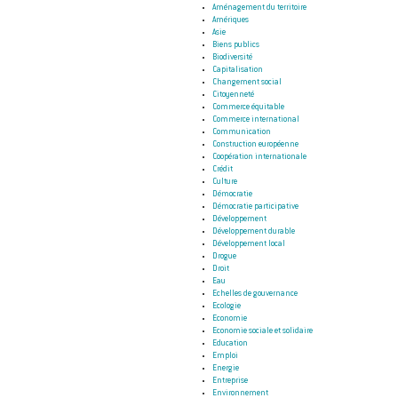
Aménagement du territoire
Amériques
Asie
Biens publics
Biodiversité
Capitalisation
Changement social
Citoyenneté
Commerce équitable
Commerce international
Communication
Construction européenne
Coopération internationale
Crédit
Culture
Démocratie
Démocratie participative
Développement
Développement durable
Développement local
Drogue
Droit
Eau
Echelles de gouvernance
Ecologie
Economie
Economie sociale et solidaire
Education
Emploi
Energie
Entreprise
Environnement