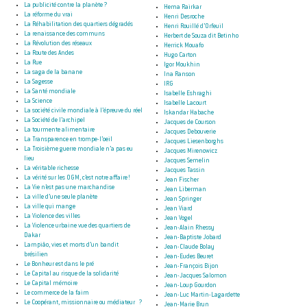
La publicité contre la planète ?
Hema Rairkar
La réforme du vrai
Henri Desroche
La Réhabilitation des quartiers dégradés
Henri Rouillé d’Orfeuil
La renaissance des communs
Herbert de Souza dit Betinho
La Révolution des réseaux
Herrick Mouafo
La Route des Andes
Hugo Carton
La Rue
Igor Moukhin
La saga de la banane
Ina Ranson
La Sagesse
IRG
La Santé mondiale
Isabelle Eshraghi
La Science
Isabelle Lacourt
La société civile mondiale à l’épreuve du réel
Iskandar Habache
La Société de l’archipel
Jacques de Courson
La tourmente alimentaire
Jacques Debouverie
La Transparence en trompe-l’oeil
Jacques Liesenborghs
La Troisième guerre mondiale n’a pas eu
Jacques Mirenowicz
lieu
Jacques Semelin
La véritable richesse
Jacques Tassin
La vérité sur les OGM, c’est notre affaire !
Jean Fischer
La Vie n’est pas une marchandise
Jean Liberman
La ville d’une seule planète
Jean Springer
La ville qui mange
Jean Viard
La Violence des villes
Jean Vogel
La Violence urbaine vue des quartiers de
Jean-Alain Rhessy
Dakar
Jean-Baptiste Jobard
Lampiâo, vies et morts d’un bandit
Jean-Claude Bolay
brésilien
Jean-Eudes Beuret
Le Bonheur est dans le pré
Jean-François Bijon
Le Capital au risque de la solidarité
Jean-Jacques Salomon
Le Capital mémoire
Jean-Loup Gourdon
Le commerce de la faim
Jean-Luc Martin-Lagardette
Le Coopérant, missionnaire ou médiateur ?
Jean-Marie Brun