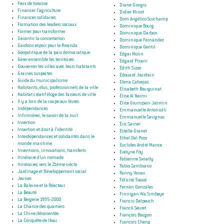
Feux de brousse
Diane Giorgis
Financer l’agriculture
Didier Minot
Finances solidaires
Dom Angélico Surchamp
Formation des leaders sociaux
Dominique Bourg
Former pour transformer
Dominique Darbon
Garantir la concertation
Dominique Fernandez
Gardons espoir pour le Rwanda
Dominique Gentil
Géopolitique de la paix démocratique
Edgar Morin
Gérer ensemble les territoires
Edgard Pisani
Gouverner les villes avec leurs habitants
Édith Sizoo
Graines suspectes
Édouard Jourdain
Guide du municipalisme
Elena Cabrejas
Habitants, élus, professionnels de la ville
Élisabeth Bourguinat
Habitat créatif éloge des faiseurs de ville
Élise Al Neimi
Il y a loin de la coupe aux lèvres
Élise Grunspan-Jasmin
Indépendances
Emmanuelle Antoniolli
Infirmières, le savoir de la nuit
Emmanuelle Savignac
Insertion
Éric Sarner
Insertion et droit à l’identité
Estelle Granet
Interdépendances et solidarités dans le
Ethel Del Pozo
monde maritime
Euclides André Mance
Inventions, innovations, transferts
Evelyne Foy
Itinéraire d’un nomade
Fabienne Swiatly
Itinéraires vers le 21ème siècle
Fabio Zambrano
Jardinage et Développement social
Fanny Verrax
Jeunes
Félicité Traoré
La Baleine et le Réacteur
Fernán Gonzáles
La Beauté
Finnigan Wa Simbeye
La Bergerie 1995-2000
Francis Delpeuch
La Chance des quartiers
Franck Seuret
La Chine désorientée
François Bougon
La Conquête de l’eau
François Cheng