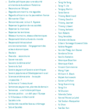
Quelles politiques pour une sécurité
Tang Ke Yang
alimentaire durable en Palestine
Tang Yi Jie
Reconstruire l’Afrique
Tanguy Martin
Regarde comment tu me regardes
Tarso Genro
Regards africains sur la pauvreté en france
Thierry Berot-Inard
Réinventer l’Etat
Thierry Gaudin
Rencontres avec Julius K. Nyerere
Thierry Jeantet
Repenser la gestion de nos sociétés
Thierry Libaert
Repenser la monnaie
Thierry Verhelst
Repenser les territoires
Tom Roberts
Réseaux humains, réseaux électroniques
Tony Venables
Responsabilité et cultures du monde
Ubiratan de Souza
Responsabilité sociale et
Urbain Yameogo Kiswend-Sida
environnementale : l’engagement des
Valérie Peugeot
acteurs économiques
Van der Ploeg Jan Douwe
Roubaix
Vandana Shiva
Rwanda : reconstruire
Vasilis Kostakis
Sauver nos sols
Véronique Bisaillon
Sauvons la démocratie !
Véronique Kleck
Savoirs du Sud
Vincent Commenne
Savoirs paysans et Savoirs scientifiques
Wang Yipei
Savoirs populaires et Développement rural
William K. Black
Sciences et démocratie : le couple
Wojtek Kalinowski
impossible ?
Xavier Le Pichon
Se former à l’interculturel
Yang Huanming
Semences paysannes, plantes de demain
Yang Xin
Semences : une histoire politique
Ye Shuxian
Services publics : un défi pour l’Europe
Yolanda Ziaka
Si Villarceaux m’était conté
Yonnel Poivre-Le Lohé
Société civile
Ysé Tardan-Masquelier
Solidarités nouvelles face au chômage
Yu Shuo
Sols et Sociétés
Yue Dai Yun