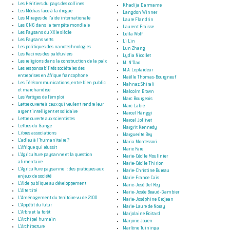
Les Héritiers du pays des collines
Khadija Darmame
Les Médias face à la drogue
Langdon Winner
Les Mirages de l’aide internationale
Laure Flandrin
Les ONG dans la tempête mondiale
Laurent Fraisse
Les Paysans du XXIe siècle
Leïla Wolf
Les Paysans verts
Li Lin
Les politiques des nanotechnologies
Lun Zhang
Les Racines des palétuviers
Lydia Nicollet
Les religions dans la construction de la paix
M. N’Dao
Les responsabilités sociétales des
M.A. Leplaideur
entreprises en Afrique francophone
Maëlle Thomas-Bourgneuf
Les Télécommunications, entre bien public
Mahnaz Shirali
et marchandise
Malcolm Brown
Les Vertiges de l’emploi
Marc Bourgeois
Lettre ouverte à ceux qui veulent rendre leur
Marc Labie
argent intelligent et solidaire
Marcel Hänggi
Lettre ouverte aux scientistes
Marcel Jollivet
Lettres du Gange
Margrit Kennedy
Libres associations
Marguerite Bey
L’adieu à l’humanitaire ?
Maria Montessori
L’Afrique qui réussit
Marie Fare
L’Agriculture paysanne et la question
Marie-Cécile Moulinier
alimentaire
Marie-Cécile Thirion
L’Agriculture paysanne : des pratiques aux
Marie-Christine Bureau
enjeux de société
Marie-France Caïs
L’Aide publique au développement
Marie-José Del Rey
L’Altercité
Marie-Josée Beaud-Gambier
L’Aménagement du territoire vu de 2100
Marie-Joséphine Grojean
L’Appétit du futur
Marie-Laure de Noray
L’Arbre et la forêt
Marjolaine Boitard
L’Archipel humain
Marjorie Jouen
L’Architecture
Marlène Tuininga