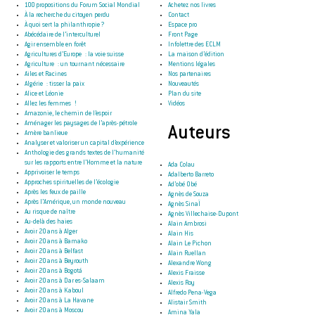
100 propositions du Forum Social Mondial
Achetez nos livres
À la recherche du citoyen perdu
Contact
À quoi sert la philanthropie ?
Espace pro
Abécédaire de l’interculturel
Front Page
Agir ensemble en forêt
Infolettre des ECLM
Agricultures d’Europe : la voie suisse
La maison d’édition
Agriculture : un tournant nécessaire
Mentions légales
Ailes et Racines
Nos partenaires
Algérie : tisser la paix
Nouveautés
Alice et Léonie
Plan du site
Allez les femmes !
Vidéos
Amazonie, le chemin de l’espoir
Aménager les paysages de l’après-pétrole
Auteurs
Amère banlieue
Analyser et valoriser un capital d’expérience
Anthologie des grands textes de l’humanité
sur les rapports entre l’Homme et la nature
Ada Colau
Apprivoiser le temps
Adalberto Barreto
Approches spirituelles de l’écologie
Ad’obé Obé
Après les feux de paille
Agnès de Souza
Après l’Amérique, un monde nouveau
Agnès SinaÏ
Au risque de naître
Agnès Villechaise-Dupont
Au-delà des haies
Alain Ambrosi
Avoir 20 ans à Alger
Alain His
Avoir 20 ans à Bamako
Alain Le Pichon
Avoir 20 ans à Belfast
Alain Ruellan
Avoir 20 ans à Beyrouth
Alexandre Wong
Avoir 20 ans à Bogotá
Alexis Fraisse
Avoir 20 ans à Dar es-Salaam
Alexis Roy
Avoir 20 ans à Kaboul
Alfredo Pena-Vega
Avoir 20 ans à La Havane
Alistair Smith
Avoir 20 ans à Moscou
Amina Yala