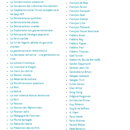
La Consommation assassine
François de Rose
La Conversion des industries d’armement
François Fairon
La Coopération entre l’Union européenne et
François Fourquet
les pays ACP
François Géré
La Démocratie au quotidien
François Greslou
La démocratie des places
François Lille
La Démocratie en miettes
François Plassard
La Diplomatie non gouvernementale
François-Xavier Verschave
La fabrique de l’écologie populaire
Frédéric Amat
La Faim cachée
Frédéric Noy
La fin de l’âge du pétrole, du gaz et du
Frédéric Piguet
charbon
Frédéric Prat
La gouvernance en révolution(s)
Frédéric Thomas
La Jeunesse iranienne : une génération en
Gaël Turine
crise
Gaëtan du Bus de Warnaffe
La justice climatique
Gaston Dayanand
La Licorne et le Dragon
Général Jean Cot
La main qui donne
Geneviève Le Bihan
La Maison monde
Georges Levesque
La Mésentente cordiale
Georges Thill
La Microfinance en questions
Gilles Coulon
La Mort
Glen Millot
La Nature
Gong Gang
La non-violence face au terrorisme
Grégoire Korganow
La Nuit
Guillaume Olivier
La Passion
Guy Poitevin
La Passion de l’Afghanistan
Guylaine Saffrais
La Passion radio
H. Ilbert
La Pédagogie de l’honneur
Hans Haste
La Plume partagée
Hans Widmer
La Poésie de l’étoile
Harald Welzer
La Prévention des conflits
Hebe Bonafini