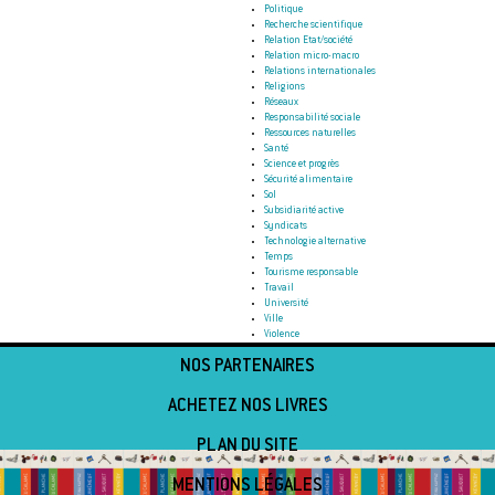
Politique
Recherche scientifique
Relation Etat/société
Relation micro-macro
Relations internationales
Religions
Réseaux
Responsabilité sociale
Ressources naturelles
Santé
Science et progrès
Sécurité alimentaire
Sol
Subsidiarité active
Syndicats
Technologie alternative
Temps
Tourisme responsable
Travail
Université
Ville
Violence
NOS PARTENAIRES
ACHETEZ NOS LIVRES
PLAN DU SITE
MENTIONS LÉGALES