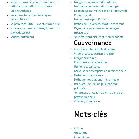
Vers une nouvelle identité rwandaise ?
Images de la diversité des cultures
Villes ouvertes, villes accueillantes
Innovation, transferts de technologie
Violence urbaine
La coopération internationale à l’épreuve de
Vivre dans les centres historiques
l’interculturel
Vivre et Résister
Méthodologies pour l’action
Volontaire en ONG : l’aventure ambiguë
Recherche, université et statut des savoirs
Volteface, la transition énergétique : un
Regards croisés et termes du dialogue
projet de société
interculturel
Voyager autrement
Sciences, technologies et choix de société
Gouvernance
Analyses sur les conflits et la paix
Art de la paix, éducation à la paix
Citoyenneté, droit
Communication citoyenne
Gestion des territoires
Gouvernance et coopération internationale
Médiation, non violence
Médiations et relations micro-macro
Renouveau de l’action publique et du
politique
Tentatives de réconciliation nationale et
processus de paix
Villes et gouvernance
Mots-clés
Afrique
Agriculture
Alimentation