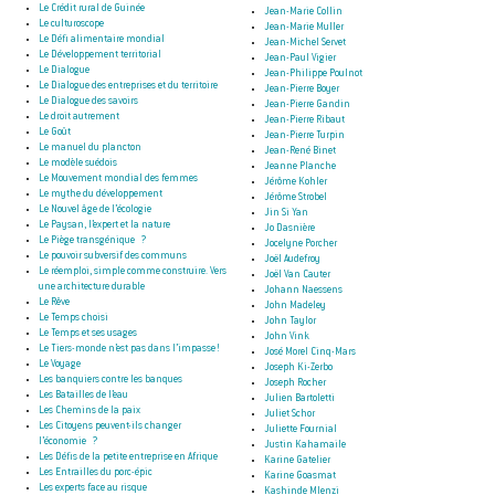
Le Crédit rural de Guinée
Jean-Marie Collin
Le culturoscope
Jean-Marie Muller
Le Défi alimentaire mondial
Jean-Michel Servet
Le Développement territorial
Jean-Paul Vigier
Le Dialogue
Jean-Philippe Poulnot
Le Dialogue des entreprises et du territoire
Jean-Pierre Boyer
Le Dialogue des savoirs
Jean-Pierre Gandin
Le droit autrement
Jean-Pierre Ribaut
Le Goût
Jean-Pierre Turpin
Le manuel du plancton
Jean-René Binet
Le modèle suédois
Jeanne Planche
Le Mouvement mondial des femmes
Jérôme Kohler
Le mythe du développement
Jérôme Strobel
Le Nouvel âge de l’écologie
Jin Si Yan
Le Paysan, l’expert et la nature
Jo Dasnière
Le Piège transgénique ?
Jocelyne Porcher
Le pouvoir subversif des communs
Joël Audefroy
Le réemploi, simple comme construire. Vers
Joël Van Cauter
une architecture durable
Johann Naessens
Le Rêve
John Madeley
Le Temps choisi
John Taylor
Le Temps et ses usages
John Vink
Le Tiers-monde n’est pas dans l’impasse !
José Morel Cinq-Mars
Le Voyage
Joseph Ki-Zerbo
Les banquiers contre les banques
Joseph Rocher
Les Batailles de l’eau
Julien Bartoletti
Les Chemins de la paix
Juliet Schor
Les Citoyens peuvent-ils changer
Juliette Fournial
l’économie ?
Justin Kahamaile
Les Défis de la petite entreprise en Afrique
Karine Gatelier
Les Entrailles du porc-épic
Karine Goasmat
Les experts face au risque
Kashinde Mlenzi