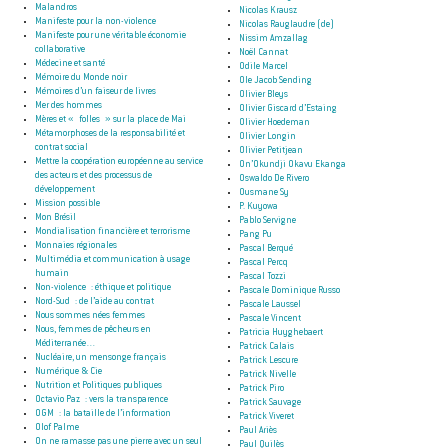
Malandros
Nicolas Krausz
Manifeste pour la non-violence
Nicolas Rauglaudre (de)
Manifeste pour une véritable économie
Nissim Amzallag
collaborative
Noël Cannat
Médecine et santé
Odile Marcel
Mémoire du Monde noir
Ole Jacob Sending
Mémoires d’un faiseur de livres
Olivier Bleys
Mer des hommes
Olivier Giscard d’Estaing
Mères et « folles » sur la place de Mai
Olivier Hoedeman
Métamorphoses de la responsabilité et
Olivier Longin
contrat social
Olivier Petitjean
Mettre la coopération européenne au service
On’Okundji Okavu Ekanga
des acteurs et des processus de
Oswaldo De Rivero
développement
Ousmane Sy
Mission possible
P. Kuyowa
Mon Brésil
Pablo Servigne
Mondialisation financière et terrorisme
Pang Pu
Monnaies régionales
Pascal Berqué
Multimédia et communication à usage
Pascal Percq
humain
Pascal Tozzi
Non-violence : éthique et politique
Pascale Dominique Russo
Nord-Sud : de l’aide au contrat
Pascale Laussel
Nous sommes nées femmes
Pascale Vincent
Nous, femmes de pêcheurs en
Patricia Huyghebaert
Méditerranée…
Patrick Calais
Nucléaire, un mensonge français
Patrick Lescure
Numérique & Cie
Patrick Nivelle
Nutrition et Politiques publiques
Patrick Piro
Octavio Paz : vers la transparence
Patrick Sauvage
OGM : la bataille de l’information
Patrick Viveret
Olof Palme
Paul Ariès
On ne ramasse pas une pierre avec un seul
Paul Quilès