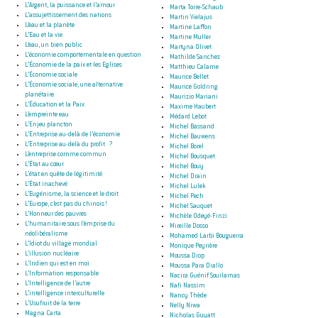
L’Argent, la puissance et l’amour
Marta Torre-Schaub
L’assujettissement des nations
Martin Vielajus
L’eau et la planète
Martine Laffon
L’Eau et la vie
Martine Muller
L’eau, un bien public
Martyna Olivet
L’économie comportementale en question
Mathilde Sanchez
L’Économie de la paix et les Eglises
Matthieu Calame
L’Économie sociale
Maurice Bellet
L’Économie sociale, une alternative
Maurice Goldring
planétaire
Maurizio Mariani
L’Éducation et la Paix
Maxime Haubert
L’empreinte eau
Médard Lebot
L’Enjeu plancton
Michel Bassand
L’Entreprise au-delà de l’économie
Michel Bauwens
L’Entreprise au-delà du profit ?
Michel Borel
L’entreprise comme commun
Michel Bousquet
L’État au cœur
Michel Bouy
L’état en quête de légitimité
Michel Drain
L’État inachevé
Michel Lulek
L’Eugénisme, la science et le droit
Michel Pech
L’Europe, c’est pas du chinois !
Michel Sauquet
L’Honneur des pauvres
Michèle Odeyé-Finzi
L’humanitaire sous l’emprise du
Mireille Dosso
néolibéralisme
Mohamed Larbi Bouguerra
L’Idiot du village mondial
Monique Peyrière
L’illusion nucléaire
Moussa Diop
L’Indien qui est en moi
Moussa Para Diallo
L’Information responsable
Nacira Guénif Souilamas
L’Intelligence de l’autre
Nafi Nassim
L’intelligence interculturelle
Nancy Thède
L’Usufruit de la terre
Nelly Niwa
Magna Carta
Nicholas Guyatt