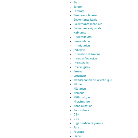
Etat
Europe
Femmes
Finances solidaires
Gouvernance locale
Gouvernance mondiale
Gouvernance régionale
Habitants
Histoire de vies
Humanitaire
Immigration
Industrie
Innovation technique
Insertion/exclusion
Interculturel
Interreligieux
Jeunes
Logement
Maîtrise sociale de la technique
Médias
Médiation
Mémoire
Méthodologie
Microfinance
Mondialisation
Non-violence
OGM
ONG
Organisation paysanne
Paix
Paysans
Pêche