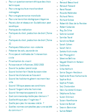
Pour un questionnement éthique des choix
Renaud Beauchard
techniques
Renaud Fossard
Pour une agriculture marchande et
René Passet
ménagère
Ricardo Meléndez
Pour une gouvernance mondiale
Richard Petris
Pour une transition écologique citoyenne
Richard Sclove
Pouvoir, don et réseaux en Ouzbékistan post-
Robert Ali Brac de la Perrière
soviétique
Robert Cabanes
Pratiques de médiation
Ruy Da Silva
Pratiques du droit, production de droit (Tome
Sabine Lavorel
1)
Samba Touré
Pratiques du droit, production de droit (Tome
Sandrine Revet
2)
Sarah Cohen
Pratiques d’éducation non-violente
Sarah Valin
Préserver les sols, source de vie
Satoko Kishimoto
Principes et méthodes de l’intervention
Seri Phongphit
civile
Séverine Bellina
Privatisation du vivant
Seyyed Ebrahim Nabavi
Puissances et Influences 2002-2003
Siddharta
Quand la pudeur prend corps
Silke Helfrich
Quand le droit fait l’école buissonnière
Sonia Dayan-Herzbrun
Quand les dictatures se fissurent
Sophie de Rivaz Kahamaile
Quand les habitants gèrent vraiment leur
Sophie Nick
ville
Sophie Pillods
Quand l’Afrique posera ses conditions
Sorj Chalandon
Quand l’argent relie les hommes
Stein Sundstol Eriksen
Quand l’entreprise apprend à vivre
Stéphane Dulau
Quel commerce équitable pour demain ?
Suren Erkman
Quelle éthique pour l’ingénieur ?
Susan Hawthorne
Quelle paix pour le nouveau siècle ?
Suzanne Bukiet
Quelles normes comptables pour une société
Swann Bommier
du commun ?
Sylvie Robert