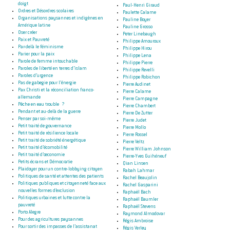
doigt
Paul-Henri Giraud
Ordres et Désordres scolaires
Paulette Calame
Organisations paysannes et indigènes en
Pauline Boyer
Amérique latine
Pauline Grosso
Oser créer
Peter Linebaugh
Paix et Pauvreté
Philippe Amouroux
Par-delà le féminisme
Philippe Hirou
Parier pour la paix
Philippe Lena
Parole de femme intouchable
Philippe Pierre
Paroles de liberté en terres d’islam
Philippe Revelli
Paroles d’urgence
Philippe Robichon
Pas de gabegie pour l’énergie
Pierre Audinet
Pax Christi et la réconciliation franco-
Pierre Calame
allemande
Pierre Campagne
Pêche en eau trouble ?
Pierre Chambert
Pendant et au-delà de la guerre
Pierre De Zutter
Penser par soi-même
Pierre Judet
Petit traité de gouvernance
Pierre Mollo
Petit traité de résilience locale
Pierre Rossel
Petit traité de sobriété énergétique
Pierre Veltz
Petit traité d’écomobilité
Pierre William Johnson
Petit traité d’œconomie
Pierre-Yves Guihéneuf
Petits écrans et Démocratie
Qian Linsen
Plaidoyer pour un contre-lobbying citoyen
Rabah Lahmar
Politiques de santé et attentes des patients
Rachel Beaujolin
Politiques publiques et citoyenneté face aux
Rachel Gasparini
nouvelles formes d’exclusion
Raphaël Bach
Politiques urbaines et lutte contre la
Raphaël Baumler
pauvreté
Raphaël Stevens
Porto Alegre
Raymond Almodovar
Pour des agricultures paysannes
Régis Ambroise
Pour sortir des impasses de l’assistanat
Régis Verley