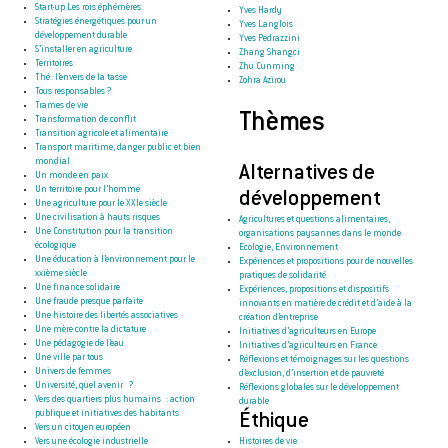
Start-up Les rois éphémères
Yves Hardy
Stratégies énergétiques pour un
Yves Langlois
développement durable
Yves Pedrazzini
S’installer en agriculture
Zhang Shangci
Territoires
Zhu Cunming
Thé : l’envers de la tasse
Zohra Azirou
Tous responsables ?
Trames de vie
Thèmes
Transformation de conflit
Transition agricole et alimentaire
Transport maritime, danger public et bien
mondial
Alternatives de
Un monde en paix
Un territoire pour l’homme
développement
Une agriculture pour le XXIe siècle
Une civilisation à hauts risques
Agricultures et questions alimentaires,
Une Constitution pour la transition
organisations paysannes dans le monde
écologique
Ecologie, Environnement
Une éducation à l’environnement pour le
Expériences et propositions pour de nouvelles
xxième siècle
pratiques de solidarité
Une finance solidaire
Expériences, propositions et dispositifs
Une fraude presque parfaite
innovants en matière de crédit et d’aide à la
Une histoire des libertés associatives
création d’entreprise
Une mère contre la dictature
Initiatives d’agriculteurs en Europe
Une pédagogie de l’eau
Initiatives d’agriculteurs en France
Une ville par tous
Réflexions et témoignages sur les questions
Univers de femmes
d’exclusion, d’insertion et de pauvreté
Université, quel avenir ?
Réflexions globales sur le développement
Vers des quartiers plus humains : action
durable
publique et initiatives des habitants
Éthique
Vers un citoyen européen
Vers une écologie industrielle
Histoires de vie