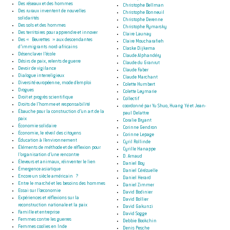
Des réseaux et des hommes
Christophe Bellman
Des ruraux inventent de nouvelles
Christophe Bonneuil
solidarités
Christophe Derenne
Des sols et des hommes
Christophe Rymarsky
Des territoires pour apprendre et innover
Claire Launay
Des « Beurettes » aux descendantes
Claire Moucharafieh
d’immigrants nord-africains
Claske Dijkema
Désenclaver l’école
Claude Alphandéry
Désirs de paix, relents de guerre
Claude du Granrut
Devoir de vigilance
Claude Faber
Dialogue interreligieux
Claude Marchant
Diversité européenne, mode d’emploi
Colette Humbert
Drogues
Colette Leymarie
Droit et progrès scientifique
Collectif
Droits de l’homme et responsabilité
coordonné par Yu Shuo, Huang Yé et Jean-
Ébauche pour la construction d’un art de la
paul Delattre
paix
Coralie Bryant
Économie solidaire
Corinne Gendron
Économie, le réveil des citoyens
Corinne Lepage
Éducation à l’environnement
Cyril Rollinde
Éléments de méthode et de réflexion pour
Cyrille Hanappe
l’organisation d’une rencontre
D. Arnaud
Éleveurs et animaux, réinventer le lien
Daniel Boy
Émergence asiatique
Daniel Cérézuelle
Encore un siècle américain ?
Daniel Herard
Entre le marché et les besoins des hommes
Daniel Zimmer
Essai sur l’œconomie
David Bodinier
Expériences et réflexions sur la
David Bollier
reconstruction nationale et la paix
David Gakunzi
Famille et entreprise
David Sogge
Femmes contre les guerres
Debbie Bookchin
Femmes coolies en Inde
Denis Pesche