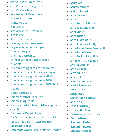
Avoir 20 ans à Phmon Penh
André Neveu
Avoir 20 ans à Santiago du Chili
André Sibomana
Avoir 20 ans à Téhéran
André Talmant
Banques et cohésion sociale
Anne Cadoret
Banquiers du futur
Anne Noury
Bibliodiversité
Anne Perraut Soliveres
Biodiversité
Anne Sauvagnargues
Biodiversité, le fruit convoité
Anne Simon
Biopiraterie
Anne Tristan
Boutiques des sciences
Anne-Claire Idoux
Campagnes en mouvement
Anne-Françoise Gailly
Ce que les mots ne disent pas
Anne-Marie Masse-Raimbault
Changer de regard
Anne-Marie Waser
Chemins d’espérance
Anne-Sophie Boisgallais
Chine et Occident : une relation à
Annik Ollitrault-Bernard
réinventer
Antoine Bouillon
Choix technologiques, choix de société
Antrobus Peggy
Chronique d’une conférence de citoyens
Armand Gatti
Chroniques de la gouvernance 2007
Arnaud Blin
Chroniques de la gouvernance 2008
Arturo Palma Torres
Chroniques de la gouvernance 2009-2010
Assef Soltanzadeh
Cigales
Aurore Lalucq
Citadelles de sucre
Aurore Merle
Comment sauver les haies ?
Azadeh Kian-Thiébaut
Commerce équitable
Aziz Chouaki
Commerce international et développement
Bakari Koulibaly
durable
Barbara Nicoloso
Comprendre l’agroécologie
Barcelona En Comú (coord.)
Conférences de citoyens, mode d’emploi
Béatrice Barras
Conquérir le travail, libérer le temps
Benjamin Barber
Construire la paix
Benjamin Dessus
Coopérants, volontaires et avatars du modèle
Benjamin Sourice