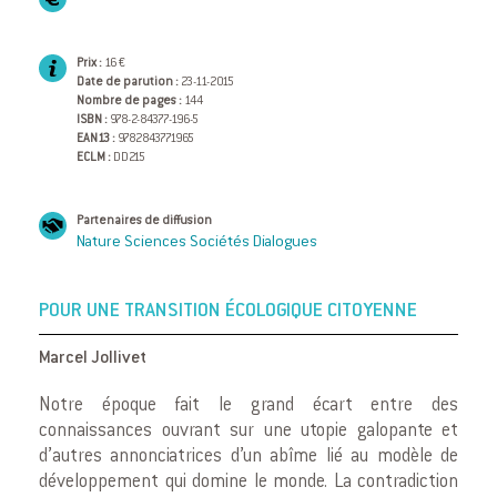
Prix :
16 €
Date de parution :
23-11-2015
Nombre de pages :
144
ISBN :
978-2-84377-196-5
EAN13 :
9782843771965
ECLM :
DD215
Partenaires de diffusion
Nature Sciences Sociétés Dialogues
POUR UNE TRANSITION ÉCOLOGIQUE CITOYENNE
Marcel Jollivet
Notre époque fait le grand écart entre des
connaissances ouvrant sur une utopie galopante et
d’autres annonciatrices d’un abîme lié au modèle de
développement qui domine le monde. La contradiction