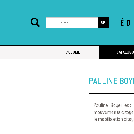
OK
Passer au contenu
ACCUEIL
CATALOGU
PAULINE BOY
Pauline Boyer est 
mouvements citoyens 
la mobilisation cito