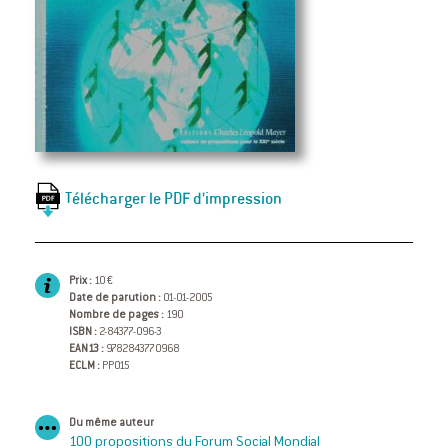
Télécharger le PDF d’impression
Prix :
10 €
Date de parution :
01-01-2005
Nombre de pages :
190
ISBN :
2-84377-096-3
EAN13 :
9782843770968
ECLM :
PP015
Du même auteur
100 propositions du Forum Social Mondial