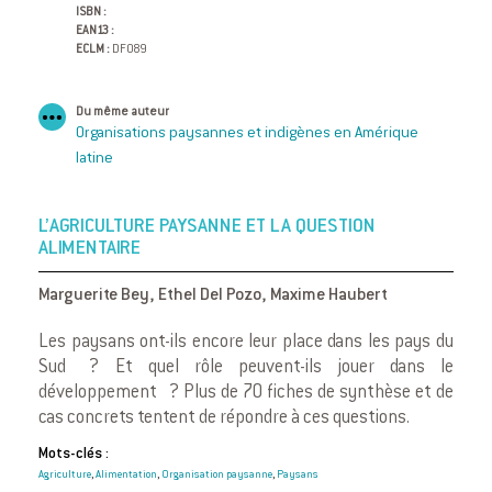
ISBN :
EAN13 :
ECLM :
DF089
Du même auteur
Organisations paysannes et indigènes en Amérique
latine
L’AGRICULTURE PAYSANNE ET LA QUESTION
ALIMENTAIRE
Marguerite Bey
,
Ethel Del Pozo
,
Maxime Haubert
Les paysans ont-ils encore leur place dans les pays du
Sud ? Et quel rôle peuvent-ils jouer dans le
développement ? Plus de 70 fiches de synthèse et de
cas concrets tentent de répondre à ces questions.
Mots-clés :
Agriculture
Alimentation
Organisation paysanne
Paysans
,
,
,