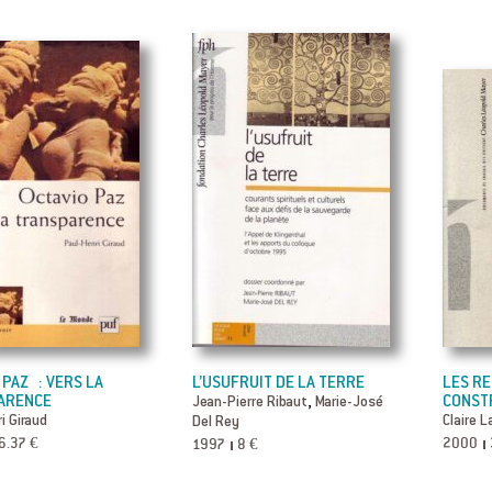
 PAZ : VERS LA
L’USUFRUIT DE LA TERRE
LES RE
ARENCE
,
CONSTR
Jean-Pierre Ribaut
Marie-José
i Giraud
Claire 
Del Rey
6.37 €
2000
1997
8 €