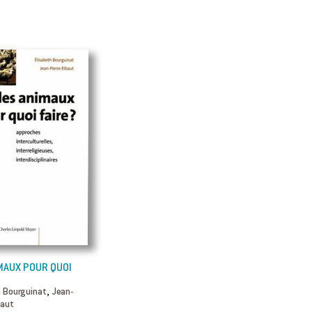
MAUX POUR QUOI
,
h Bourguinat
Jean-
baut