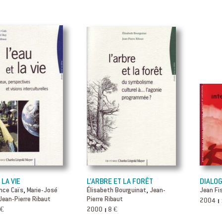
 LA VIE
L’ARBRE ET LA FORÊT
DIALOG
,
,
nce Caïs
Marie-José
Élisabeth Bourguinat
Jean-
Jean Fi
Jean-Pierre Ribaut
Pierre Ribaut
2004
 €
2000
8 €