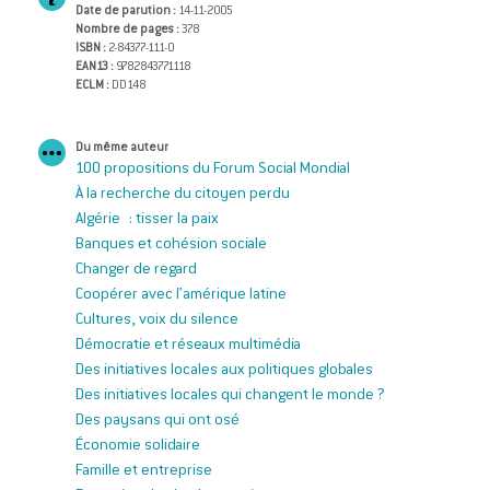
Date de parution :
14-11-2005
Nombre de pages :
378
ISBN :
2-84377-111-0
EAN13 :
9782843771118
ECLM :
DD148
Du même auteur
100 propositions du Forum Social Mondial
À la recherche du citoyen perdu
Algérie : tisser la paix
Banques et cohésion sociale
Changer de regard
Coopérer avec l’amérique latine
Cultures, voix du silence
Démocratie et réseaux multimédia
Des initiatives locales aux politiques globales
Des initiatives locales qui changent le monde ?
Des paysans qui ont osé
Économie solidaire
Famille et entreprise