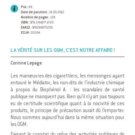
Prix :
8 €
Date de parution :
21-09-2012
Nombre de pages :
128
ISBN :
978-2-84377-172-9
EAN13 :
9782843771729
ECLM :
DD194
LA VÉRITÉ SUR LES OGM, C’EST NOTRE AFFAIRE !
Corinne Lepage
Les manœuvres des cigarettiers, les mensonges ayant
entouré le Médiator, les non-dits de l’industrie chimique
à propos du Bisphénol A : les scandales de santé
publique ne manquent pas. Bien qu’il n’y ait pas toujours
eu de certitude scientifique quant à la nocivité de ces
produits, le principe de précaution aurait dû l’emporter.
Nous sommes aujourd’hui dans la même situation pour
les OGM.
Faisant le constat du refus des autorités publiques de