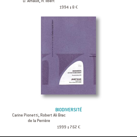
,
D. Arnaud
H. Ilbert
1994
8 €
BIODIVERSITÉ
,
Carine Pionetti
Robert Ali Brac
de la Perrière
1999
7.62 €