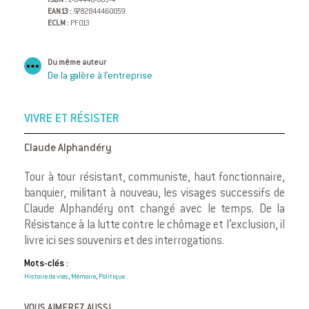
ISBN :
2-84446-005-4
EAN13 :
9782844460059
ECLM :
PF013
Du même auteur
De la galère à l’entreprise
VIVRE ET RÉSISTER
Claude Alphandéry
Tour à tour résistant, communiste, haut fonctionnaire,
banquier, militant à nouveau, les visages successifs de
Claude Alphandéry ont changé avec le temps. De la
Résistance à la lutte contre le chômage et l’exclusion, il
livre ici ses souvenirs et des interrogations.
Mots-clés :
Histoire de vies
Mémoire
Politique
,
,