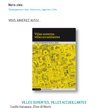
Mots-clés :
Développement local
Habitants
Logement
Ville
,
,
,
VOUS AIMEREZ AUSSI...
VILLES OUVERTES, VILLES ACCUEILLANTES
,
Cyrille Hanappe
Élise Al Neimi