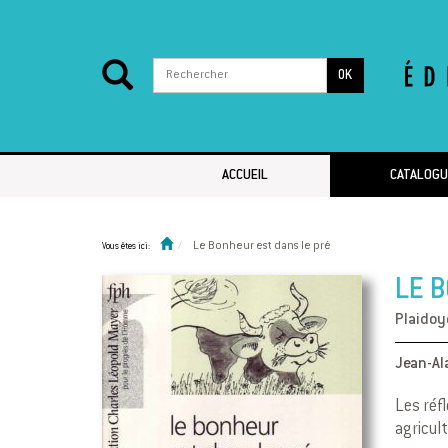
OK
Passer au contenu
ACCUEIL
CATALOGU
Le Bonheur est dans le pré
Vous êtes ici:
LE B
Plaidoy
Jean-Al
Les réfl
agricul