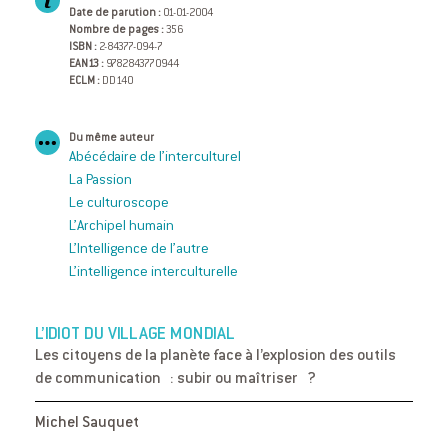
Date de parution :
01-01-2004
Nombre de pages :
356
ISBN :
2-84377-094-7
EAN13 :
9782843770944
ECLM :
DD140
Du même auteur
Abécédaire de l’interculturel
La Passion
Le culturoscope
L’Archipel humain
L’Intelligence de l’autre
L’intelligence interculturelle
L’IDIOT DU VILLAGE MONDIAL
Les citoyens de la planète face à l’explosion des outils
de communication : subir ou maîtriser ?
Michel Sauquet