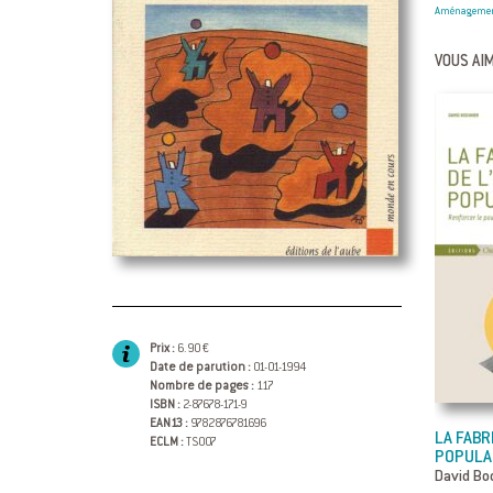
Aménagement
VOUS AIM
Prix :
6.90 €
Date de parution :
01-01-1994
Nombre de pages :
117
ISBN :
2-87678-171-9
EAN13 :
9782876781696
LA FABR
ECLM :
TS007
POPULA
David Bod