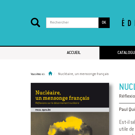
OK
Passer au contenu
ACCUEIL
CATALOGU
Nucléaire, un mensonge français
Vous êtes ici:
NUC
Réflexi
Paul Qu
Est-il 
utile d