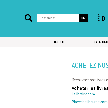
OK
Passer au contenu
ACCUEIL
CATALOGU
ACHETEZ NOS
Découvrez nos livres e
Acheter les livre
Lalibrairie.com
Placedeslibraires.com