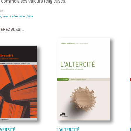
s comme à ses valeurs religieuses.
 :
s
Insertion/exclusion
Ville
,
,
EREZ AUSSI...
IVERSITÉ
L’ALTERCITÉ