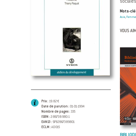
sociale
Mots-clés
Asie
Femme
,
VOUS AIM
Prix :
19.82 €
Date de parution :
01-01-1994
Nombre de pages :
335
ISBN :
2-86738-980-1
EAN13 :
9782867389801
ECLM :
AD015
BIBLIOD