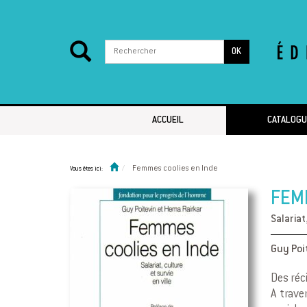
OK
Passer au contenu
ACCUEIL
CATALOGU
Femmes coolies en Inde
Vous êtes ici:
FEM
Salariat
Guy Poi
Des réci
A trave