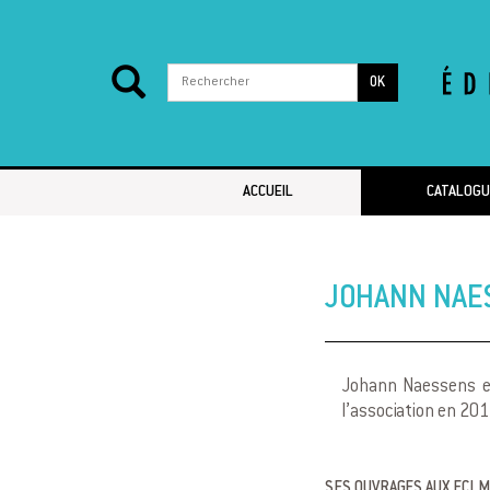
OK
Passer au contenu
ACCUEIL
CATALOGU
JOHANN NAE
Johann Naessens est
l’association en 201
SES OUVRAGES AUX ECLM