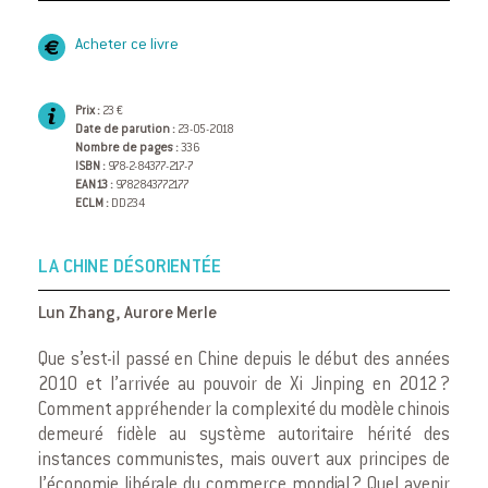
Acheter ce livre
Prix :
23 €
Date de parution :
23-05-2018
Nombre de pages :
336
ISBN :
978-2-84377-217-7
EAN13 :
9782843772177
ECLM :
DD234
LA CHINE DÉSORIENTÉE
Lun Zhang
,
Aurore Merle
Que s’est-il passé en Chine depuis le début des années
2010 et l’arrivée au pouvoir de Xi Jinping en 2012 ?
Comment appréhender la complexité du modèle chinois
demeuré fidèle au système autoritaire hérité des
instances communistes, mais ouvert aux principes de
l’économie libérale du commerce mondial ? Quel avenir