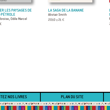
R LES PAYSAGES DE
LA SAGA DE LA BANANE
S-PÉTROLE
Alistair Smith
,
broise
Odile Marcel
2010
21 €
 €
TEZ NOS LIVRES
PLAN DU SITE