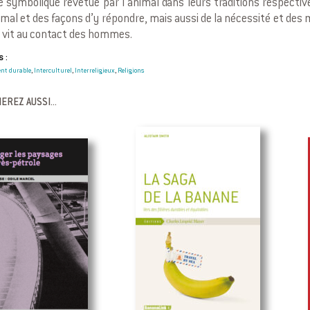
e symbolique revêtue par l’animal dans leurs traditions respecti
nimal et des façons d’y répondre, mais aussi de la nécessité et d
il vit au contact des hommes.
 :
nt durable
Interculturel
Interreligieux
Religions
,
,
,
EREZ AUSSI...