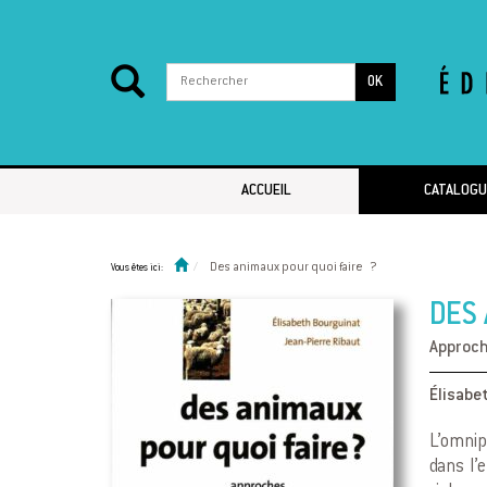
OK
Passer au contenu
ACCUEIL
CATALOGU
Des animaux pour quoi faire ?
Vous êtes ici:
DES 
Approche
Élisabe
L’omnip
dans l’