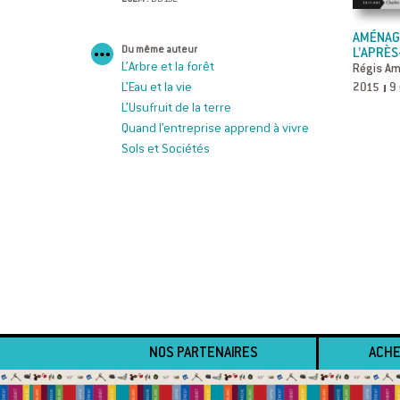
AMÉNAGE
Du même auteur
L’APRÈ
L’Arbre et la forêt
Régis Am
2015
9
L’Eau et la vie
L’Usufruit de la terre
Quand l’entreprise apprend à vivre
Sols et Sociétés
NOS PARTENAIRES
ACHE