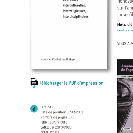
richess
sur l’a
lorsqu’
Mots-clés
Développeme
VOUS AIM
Télécharger le PDF d’impression
Prix :
14 €
Date de parution :
01-01-2003
Nombre de pages :
170
ISBN :
2-84377-081-5
EAN13 :
9782843770814
ECLM :
DD132