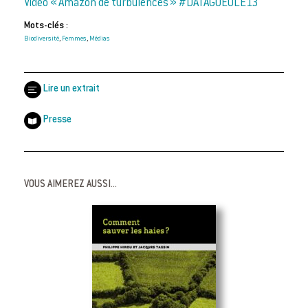
Vidéo « Amazon de turbulences » #DATAGUEULE13
Mots-clés :
Biodiversité
Femmes
Médias
,
,
Lire un extrait
Presse
VOUS AIMEREZ AUSSI...