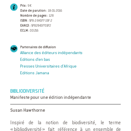
Prix :
9 €
Date de parution :
18-01-2016
Nombre de pages :
128
ISBN :
978-2-84377-197-2
EAN13 :
9782843771972
ECLM :
DD216
Partenaires de diffusion
Alliance des éditeurs indépendants
Editions d’en bas
Presses Universitaires d’Afrique
Editions Jamana
BIBLIODIVERSITÉ
Manifeste pour une édition indépendante
Susan Hawthorne
Inspiré de la notion de biodiversité, le terme
« bibliodiversité » fait référence à un ensemble de