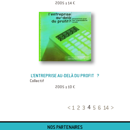
2005
14 €
L’ENTREPRISE AU-DELÀ DU PROFIT ?
Collectif
2005
10 €
1
2
3
5
6
14
4
NOS PARTENAIRES