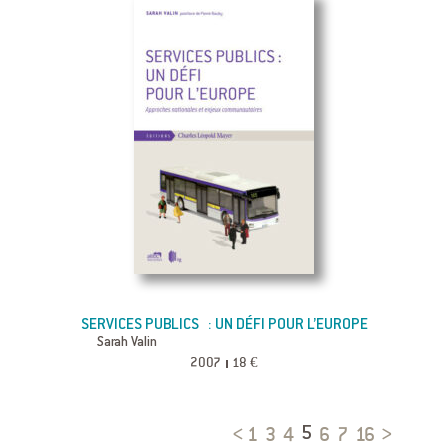
SERVICES PUBLICS : UN DÉFI POUR L’EUROPE
Sarah Valin
2007
18 €
1
3
4
6
7
16
5