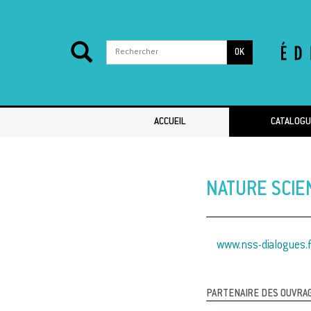
OK
Passer au contenu
ACCUEIL
CATALOGU
NATURE SCIE
www.nss-dialogues.f
PARTENAIRE DES OUVRA